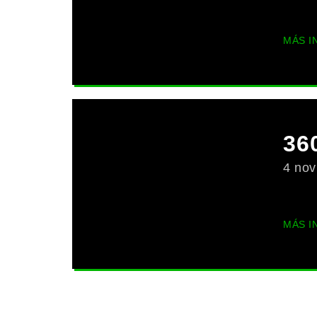
MÁS I
36
4 nov
MÁS I