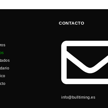
CONTACTO
ros
os
tados
dario
ico
cto
info@bulltiming.es