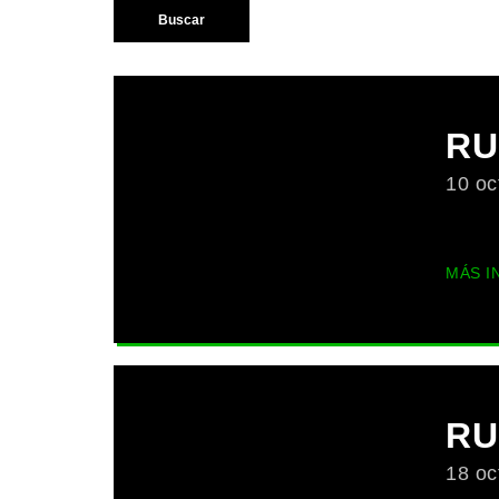
Buscar
RU
10 oc
MÁS I
RU
18 oc